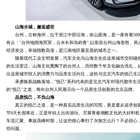
山海水城，邂逅盛世
台州，古称海州，位于浙江中部沿海，依山面海，是一座有着50
有云："台州地阔海冥冥，云水长和岛屿青",以形容台州山海形胜、
经济发达，幸福指数高涨，是江南地区最宜居的城市之一。
随着现代工业文明发展，汽车文化与山海文化在这座城市交织碰
的生活变迁。山海文化熏陶下的台州人，历经数千年文化融合洗礼，
出这座城市惊人的消费力与品质生活向往，这恰与北京汽车的悦己生
承袭焕新战略落地，"悦己"系列代表的是北京汽车对现代都市生
的"悦己"之道，将向台州人民展示出一个品质生活创新的北京品牌。
品质悦己，不负山海
真正的悦己之道，是一种真实品质生活的写照，更是遵从追求创
节8天长假将近，正是年轻人出街游玩、尽展青春潮酷文化的大好时
车流汇聚、事故高峰时期，让这些烦心事扫了兴致怎么行？不必担心
些问题。