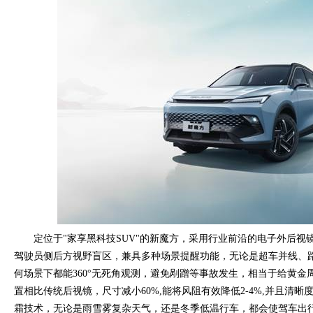
定位于"家享黑科技SUV"的新魔方，采用行业前沿的电子外后视镜
驾驶员侧后方视野盲区，兼具多种场景提醒功能，无论是超车并线、
何场景下都能360°无死角观测，避免剐蹭等事故发生，相当于给黄
置相比传统后视镜，尺寸减小60%,能将风阻有效降低2-4%,并且清
霜技术，无论是雨雪雾复杂天气，还是冬季低温行车，都会使驾车出