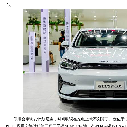
心。
假期会亲访友计划紧凑，时间耽误在充电上就不划算了。定位于"家
PLUS,应用宁德时代第三代三元锂NCM523电池，有49.6kwh和60.