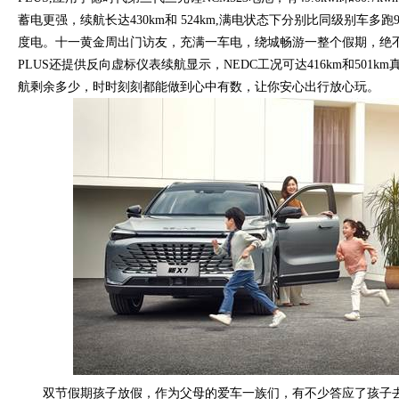
蓄电更强，续航长达430km和 524km,满电状态下分别比同级别车多跑
度电。十一黄金周出门访友，充满一车电，绕城畅游一整个假期，绝不
PLUS还提供反向虚标仪表续航显示，NEDC工况可达416km和501
航剩余多少，时时刻刻都能做到心中有数，让你安心出行放心玩。
双节假期孩子放假，作为父母的爱车一族们，有不少答应了孩子