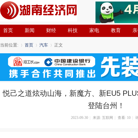
首页
新闻
财经
科技
家电
教育
亲
当前位置:
首页
汽车
正文
»
›
›
悦己之道炫动山海，新魔方、新EU5 PL
登陆台州！
2023-09-30
|
来源: 互联网
|
查看:
10
|
评