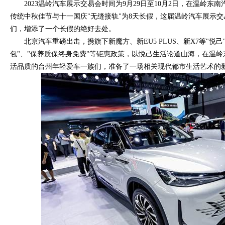
2023温岭汽车展示交易会时间为9月29日至10月2日，在温岭
传统中秋佳节与十一国庆"无缝接轨"为8天长假，这届温岭汽车展示
们，增添了一个长假的绝好去处。
北京汽车重磅出击，携旗下新魔方、新EU5 PLUS、新X7等"悦
包"、"保养质保终身免费"等钜惠政策，以悦己生活论道山海，在温岭
活品质的台州年轻爱车一族们，准备了一场相关现代都市生活艺术的