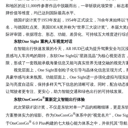
和地区的近11,000件参赛作品中脱颖而出，一举斩获此项荣誉，标
牌价值等维度，均已达到国际最高水平。
德国iF设计奖于1953年发起，1954年正式设立，70余年来始终
名，与德国红点奖、美国IDEA奖并称为“世界三大设计奖”。本届大奖
际评审团，依据理念、形态、功能、差异化、可持续五大维度进行综
东软One Sight 重构人车视觉对话
在智能出行快速发展的今天，AR HUD已成为提升驾乘安全与沉
质感与人车共鸣的期待，东软One Sight以“星路流晶”为核心视觉语
限，
形成了一套既能承载海量信息又能与真实世界无缝交融的视觉方
视觉层面上，One Sight首创粒子化引导与晶体化信息呈现方
具豪华感与未来氛围。功能层面上，One Sight进一步强化虚拟与
染与亮度自适应，保持多样天气下信息的清晰可读。同时，配合动态
让驾驶者更专注、更安心，助力智能交通和绿色出行的可持续发展。
®
东软OneCoreGo
重新定义智能出行体验
此次荣获iF设计奖，不仅是东软对单一产品的精雕细琢，更是东软One
®
方案整体实力的缩影。作为OneCoreGo
体系中的“视觉名片”，One S
®
于OneCoreGo
6.0 Plus构建的七大核心能力体系之中，并依托其“导