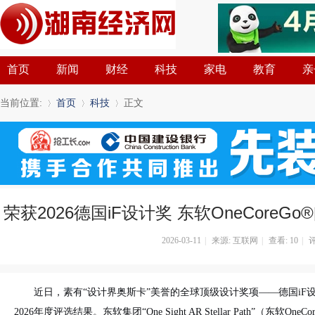
首页
新闻
财经
科技
家电
教育
亲
当前位置:
首页
科技
正文
»
›
›
荣获2026德国iF设计奖 东软OneCore
2026-03-11
|
来源: 互联网
|
查看:
10
|
评
近日，素有“设计界奥斯卡”美誉的全球顶级设计奖项——德国iF设计奖（i
2026年度评选结果。东软集团“One Sight AR Stellar Path”（东软OneCor