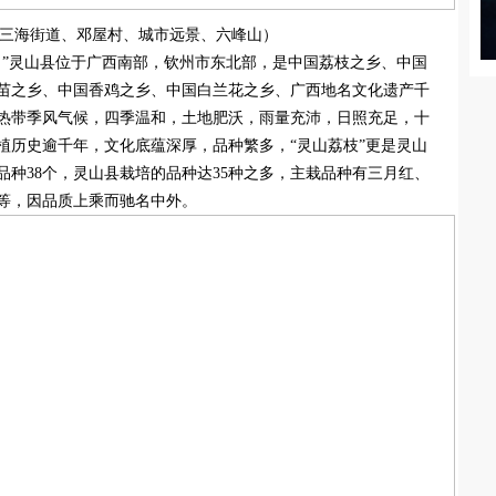
三海街道、邓屋村、城市远景、六峰山）
。”灵山县位于广西南部，钦州市东北部，是中国荔枝之乡、中国
苗之乡、中国香鸡之乡、中国白兰花之乡、广西地名文化遗产千
热带季风气候，四季温和，土地肥沃，雨量充沛，日照充足，十
植历史逾千年，文化底蕴深厚，品种繁多，“灵山荔枝”更是灵山
种38个，灵山县栽培的品种达35种之多，主栽品种有三月红、
等，因品质上乘而驰名中外。