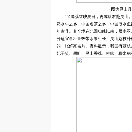
（图为灵山县
“又逢荔红映夏日，再邀诸君赴灵山
奶水牛之乡、中国名茶之乡、中国淡水鱼
年古县。其全境在北回归线以南，属南亚
分适宜各种亚热带水果生长。灵山荔枝种
的一张鲜亮名片。资料显示，我国有荔枝品
妃子笑、黑叶、灵山香荔、桂味、糯米糍