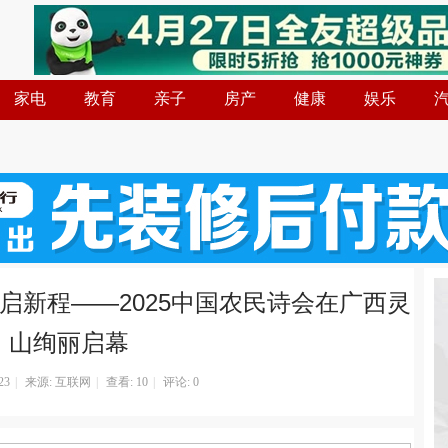
家电
教育
亲子
房产
健康
娱乐
启新程——2025中国农民诗会在广西灵
山绚丽启幕
23
|
来源: 互联网
|
查看:
10
|
评论: 0