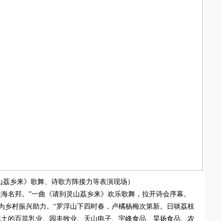
山荔乡来》歌舞、诗歌方阵接力等表演现场）
桂海名邦。”一曲《请到灵山荔乡来》欢乐歌舞，拉开诗会序幕。
为乡村振兴助力。“罗浮山下四时春，卢橘杨梅次第新。日啖荔枝
本土的百菲乳业、园丰牧业、天山电子、宇峰食品、昊扬食品、农