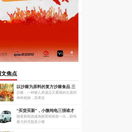
图文焦点
以沙棘为原料的复方沙棘食品 三
沙棘，一种被人类遗忘又重视的古老的
神奇植物，其果实
“买货买新”，小微纯电三强谁才
随着新能源减免购置税新政一出，影响
最大的无疑是小微