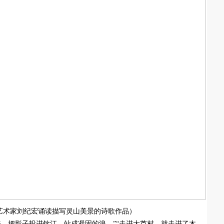
艺术家刘纪宏诵读描写灵山美景的诗歌作品）
来，把影子投进钦江，站成凝固的浪。”“走进大芦村，就走进了木