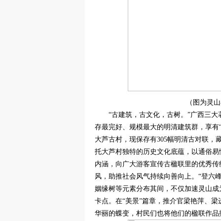
（图为灵山
“古建筑，古文化，古树。”广西三
存最完好、规模最大的明清建筑群，享有“
大芦古村，现保存有305幅明清古对联，
托大芦村独特的历史文化底蕴，以通俗易懂的释
内涵，向广大游客宣传古楹联里的优秀传
风，助推社会风气持续向善向上。“登六
姻缘树等元素分布其间，不仅加速灵山成为
卡点。在“美景”篇章，推介官梁艳萍、梁
华丽的蝶变，村民们也将他们的楹联作品