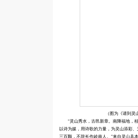
（图为《请到灵
“灵山秀水，古邑新章。南陲福地，
以诗为媒，用诗歌的力量，为灵山添彩、
三百颗，不辞长作岭南人。”来自灵山县