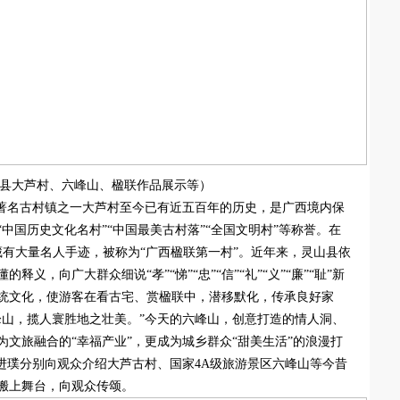
县大芦村、六峰山、楹联作品展示等）
大著名古村镇之一大芦村至今已有近五百年的历史，是广西境内保
中国历史文化名村”“中国最美古村落”“全国文明村”等称誉。在
藏有大量名人手迹，被称为“广西楹联第一村”。近年来，灵山县依
义，向广大群众细说“孝”“悌”“忠”“信”“礼”“义”“廉”“耻”新
统文化，使游客在看古宅、赏楹联中，潜移默化，传承良好家
峰山，揽人寰胜地之壮美。”今天的六峰山，创意打造的情人洞、
文旅融合的“幸福产业”，更成为城乡群众“甜美生活”的浪漫打
进璞分别向观众介绍大芦古村、国家4A级旅游景区六峰山等今昔
搬上舞台，向观众传颂。