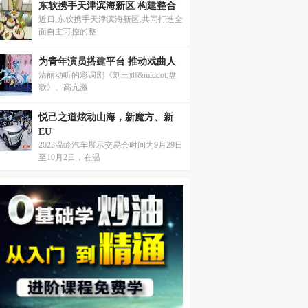
东软携手天津滨海新区 构建整合
近日,东软携手天津滨海新区,共同打造全
面自主可控的整
为青年演员搭建平台 推动戏曲人
清丽动听的彩调剧《刘三姐&middot;盘
歌》、高亢激
悦己之道炫动山海，新魔方、新
EU
2023温岭汽车展示交易会时间为9月29日
至10月2日，在温